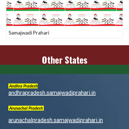
Samajwadi Prahari
Other States
Andhra Pradesh
andhrapradesh.samajwadiprahari.in
Arunachal
Pradesh
arunachalpradesh.samajwadiprahari.in