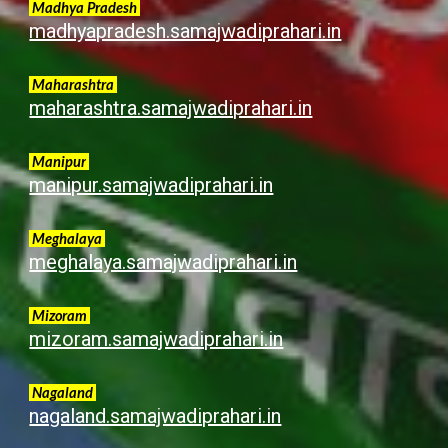
Madhya Pradesh
madhyapradesh.samajwadiprahari.in
Maharashtra
maharashtra.samajwadiprahari.in
Manipur
manipur.samajwadiprahari.in
Meghalaya
meghalaya.samajwadiprahari.in
Mizoram
mizoram.samajwadiprahari.in
Nagaland
nagaland.samajwadiprahari.in