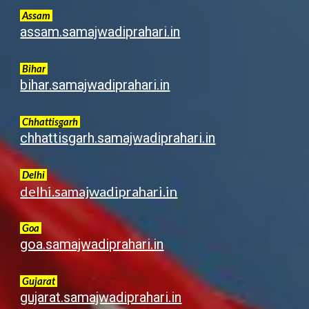
Assam
assam.samajwadiprahari.in
Bihar
bihar.samajwadiprahari.in
Chhattisgarh
chhattisgarh.samajwadiprahari.in
Delhi
delhi.samajwadiprahari.in
Goa
goa.samajwadiprahari.in
G
ujarat
gujarat.samajwadiprahari.in