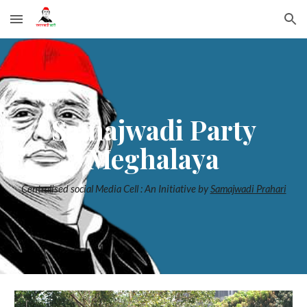
Skip to main content
Skip to navigation
Samajwadi Party
Meghalaya
Centralised social Media Cell : An Initiative by
Samajwadi Prahari