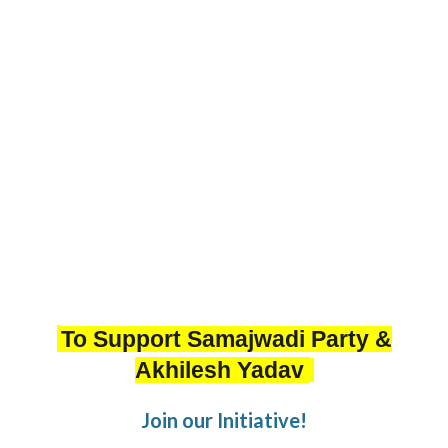
To Support Samajwadi Party &
Akhilesh Yadav
Join our Initiative!