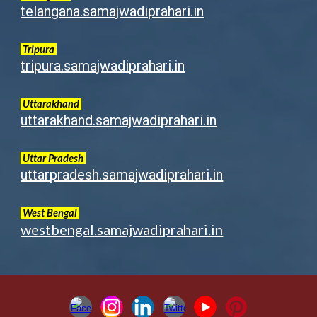
telangana.samajwadiprahari.in
Tripura
tripura.samajwadiprahari.in
Uttarakhand
uttarakhand.samajwadiprahari.in
Uttar Pradesh
uttarpradesh.samajwadiprahari.in
West Bengal
westbengal.samajwadiprahari.in