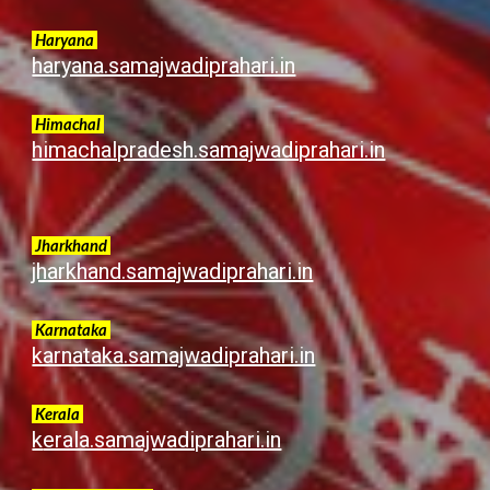
Haryana
haryana.samajwadiprahari.in
Himachal
himachalpradesh.samajwadiprahari.in
Jharkhand
jharkhand.samajwadiprahari.in
Karnataka
karnataka.samajwadiprahari.in
Kerala
k
erala.samajwadiprahari.in