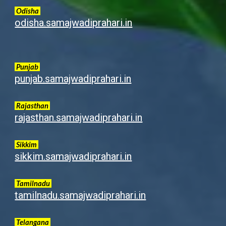
Odisha
odisha.samajwadiprahari.in
Punjab
punjab.samajwadiprahari.in
Rajasthan
rajasthan.samajwadiprahari.in
Sikkim
sikkim.samajwadiprahari.in
Tamilnadu
tamilnadu.samajwadiprahari.in
Telangana